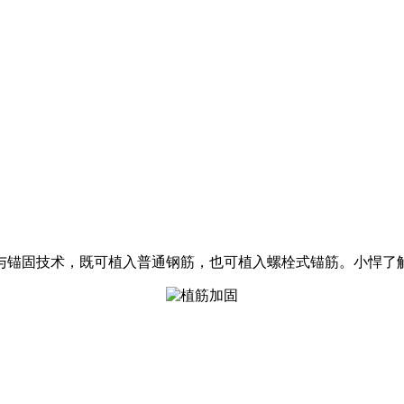
与锚固技术，既可植入普通钢筋，也可植入螺栓式锚筋。小悍了