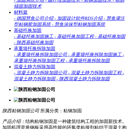
-
加固系统介绍
-
碳纤维加固技术
-
粘钢加固技术
-
植筋
锚固加固技术
材料篇
-
德国慧鱼公司介绍
-
加固设计软件RDS介绍
-
慧鱼灌注
型粘钢胶加固系统
-
慧鱼涂抹型粘钢加固系统
基础托换加固
-
基础托换加固施工
-
基础托换加固工程
-
基础托换加固
-
陕西基础托换加固
承重墙托换拆除加固
-
承重墙托换拆除加固公司
-
承重墙托换拆除加固施工
-
承重墙托换拆除加固工程
-
承重墙托换拆除加固
混凝土静力拆除加固
-
混凝土静力拆除加固公司
-
混凝土静力拆除加固工程
-
混凝土静力拆除加固
-
陕西混凝土静力拆除加固
陕西粘钢加固公司
所属分类：粘钢加固
产品介绍：
结构粘钢加固是一种建筑结构工程的加固新技术。
加固机理是将钢板采用高性能的环氧类粘接剂粘结于混凝土构