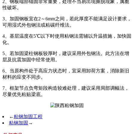
2、钢板端部锚固非常重要，处理不当易出现撕脱现象，属脆
性破坏。
3、加固钢板宜在2～6mm之间，若此厚度不能满足设计要求，
可用湿式外包钢法或粘碳纤维法。
4、基层温度在5℃以下时使用粘钢法需辅以升温措施，加快固
化。
5、若加固梁柱钢板较厚时，建议采用外包钢法。此方法在增
层及抗震加固中经常使用。
6、当原构件处于高应力状态时，宜采用卸荷方案，消除新旧
材料的应变不同步。
7、框架节点负弯矩段构造较难处理，建议采用局部调幅法，
尽量优先粘贴梁底。
←
粘钢加固工程
粘钢加固
→