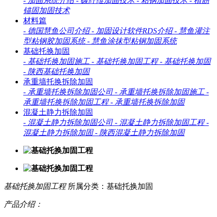
-
加固系统介绍
-
碳纤维加固技术
-
粘钢加固技术
-
植筋
锚固加固技术
材料篇
-
德国慧鱼公司介绍
-
加固设计软件RDS介绍
-
慧鱼灌注
型粘钢胶加固系统
-
慧鱼涂抹型粘钢加固系统
基础托换加固
-
基础托换加固施工
-
基础托换加固工程
-
基础托换加固
-
陕西基础托换加固
承重墙托换拆除加固
-
承重墙托换拆除加固公司
-
承重墙托换拆除加固施工
-
承重墙托换拆除加固工程
-
承重墙托换拆除加固
混凝土静力拆除加固
-
混凝土静力拆除加固公司
-
混凝土静力拆除加固工程
-
混凝土静力拆除加固
-
陕西混凝土静力拆除加固
基础托换加固工程
所属分类：基础托换加固
产品介绍：