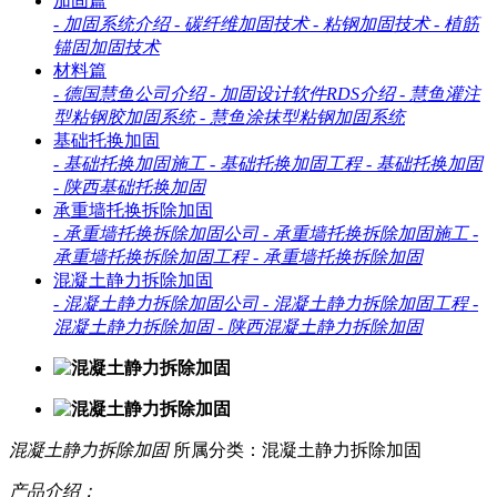
加固篇
-
加固系统介绍
-
碳纤维加固技术
-
粘钢加固技术
-
植筋
锚固加固技术
材料篇
-
德国慧鱼公司介绍
-
加固设计软件RDS介绍
-
慧鱼灌注
型粘钢胶加固系统
-
慧鱼涂抹型粘钢加固系统
基础托换加固
-
基础托换加固施工
-
基础托换加固工程
-
基础托换加固
-
陕西基础托换加固
承重墙托换拆除加固
-
承重墙托换拆除加固公司
-
承重墙托换拆除加固施工
-
承重墙托换拆除加固工程
-
承重墙托换拆除加固
混凝土静力拆除加固
-
混凝土静力拆除加固公司
-
混凝土静力拆除加固工程
-
混凝土静力拆除加固
-
陕西混凝土静力拆除加固
混凝土静力拆除加固
所属分类：混凝土静力拆除加固
产品介绍：