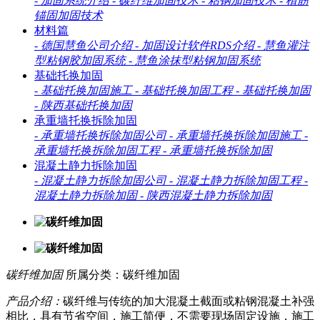
-
加固系统介绍
-
碳纤维加固技术
-
粘钢加固技术
-
植筋
锚固加固技术
材料篇
-
德国慧鱼公司介绍
-
加固设计软件RDS介绍
-
慧鱼灌注
型粘钢胶加固系统
-
慧鱼涂抹型粘钢加固系统
基础托换加固
-
基础托换加固施工
-
基础托换加固工程
-
基础托换加固
-
陕西基础托换加固
承重墙托换拆除加固
-
承重墙托换拆除加固公司
-
承重墙托换拆除加固施工
-
承重墙托换拆除加固工程
-
承重墙托换拆除加固
混凝土静力拆除加固
-
混凝土静力拆除加固公司
-
混凝土静力拆除加固工程
-
混凝土静力拆除加固
-
陕西混凝土静力拆除加固
碳纤维加固
所属分类：碳纤维加固
产品介绍：
碳纤维与传统的加大混凝土截面或粘钢混凝土补强
相比，具有节省空间，施工简便，不需要现场固定设施，施工